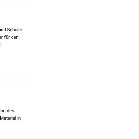
und Schüler
r für den
d
ung des
aterial in