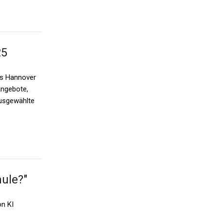
25
us Hannover
Angebote,
ausgewählte
ule?"
on KI