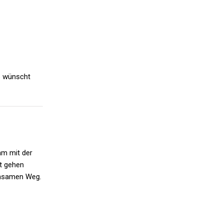
26 wünscht
am mit der
t gehen
insamen Weg.