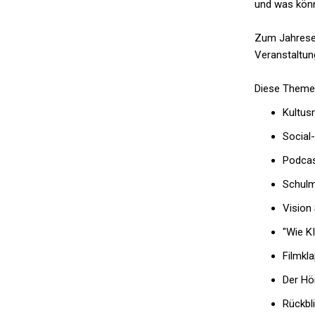
und was könn
Zum Jahresen
Veranstaltun
Diese Themen
Kultusm
Social
Podcas
Schulm
Vision
"Wie K
Filmkl
Der Hö
Rückbl