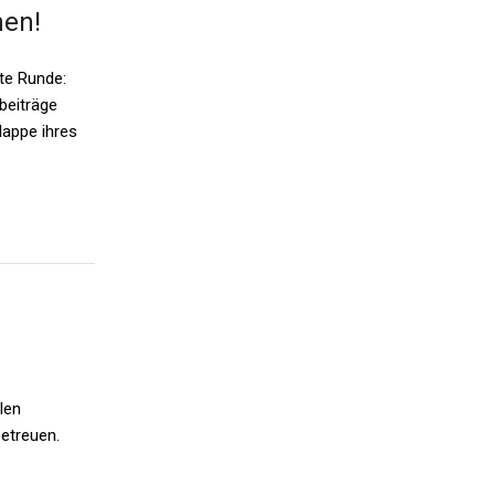
hen!
te Runde:
beiträge
lappe ihres
len
etreuen.