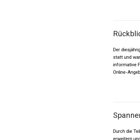
Rückbli
Der diesjähr
statt und wa
informative 
Online-Angeb
Spannen
Durch die Te
erweitern und