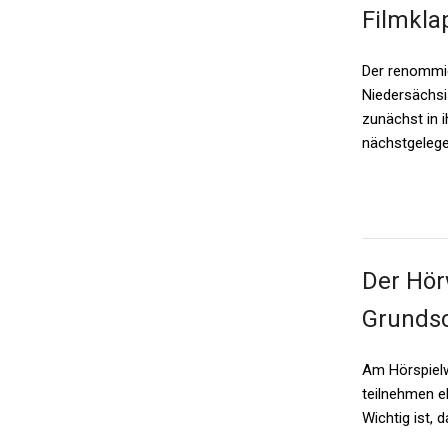
Filmkla
Der renommie
Niedersächsi
zunächst in i
nächstgelege
Der Hör
Grundsc
Am Hörspielw
teilnehmen e
Wichtig ist,