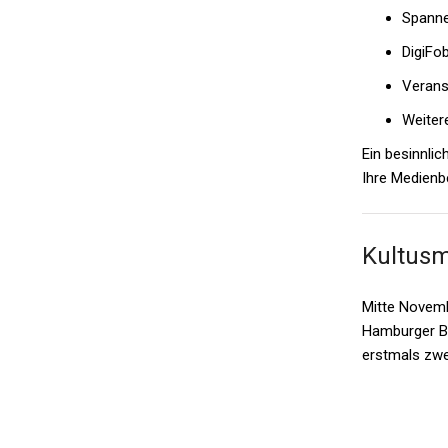
Spanne
DigiFob
Verans
Weiter
Ein besinnlic
Ihre
Medienb
Kultusmi
Mitte Novemb
Hamburger Bi
erstmals zw