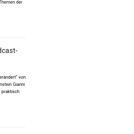
 Themen der
dcast-
erändert" von
stein Gianni
 praktisch