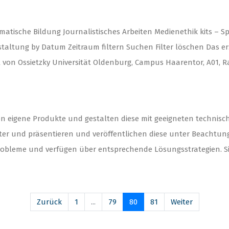
tische Bildung Journalistisches Arbeiten Medienethik kits – S
taltung by Datum Zeitraum filtern Suchen Filter löschen Das ers
 Carl von Ossietzky Universität Oldenburg, Campus Haarentor, A01, 
n eigene Produkte und gestalten diese mit geeigneten technis
ter und präsentieren und veröffentlichen diese unter Beachtun
robleme und verfügen über entsprechende Lösungsstrategien. Si
Zurück
1
...
79
80
81
Weiter