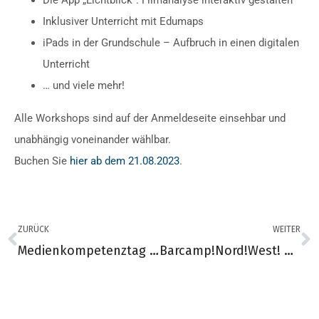
Die App „Lichtblick“: Filmanalyse interaktiv gestalten
Inklusiver Unterricht mit Edumaps
iPads in der Grundschule – Aufbruch in einen digitalen
Unterricht
… und viele mehr!
Alle Workshops sind auf der Anmeldeseite einsehbar und
unabhängig voneinander wählbar.
Buchen Sie
hier ab dem 21.08.2023
.
ZURÜCK
WEITER
Medienkompetenztag an der Waldschule Schwanewede
Barcamp!Nord!West! Grundschule trifft Förderschule. Thema Digitalität.