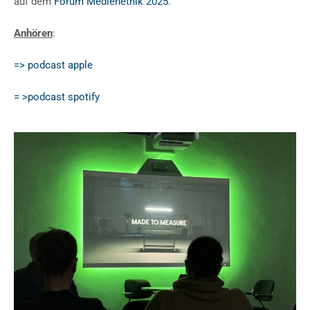
auf dem
Forum Medienethik 2025
.
Anhören
:
=> podcast apple
= >podcast spotify