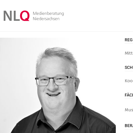
REG
Mit
SCH
Koo
FÄC
Mus
BER