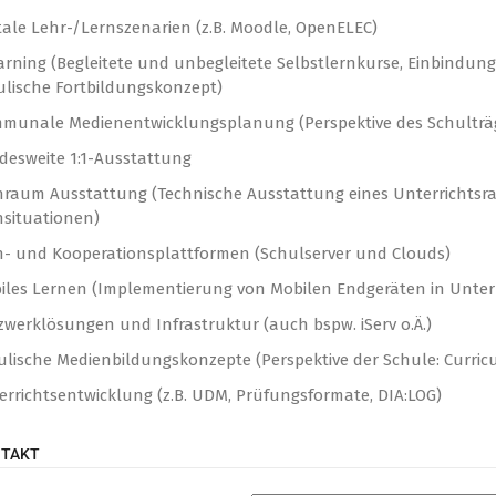
itale Lehr-/Lernszenarien (z.B. Moodle, OpenELEC)
arning (Begleitete und unbegleitete Selbstlernkurse, Einbindun
ulische Fortbildungskonzept)
munale Medienentwicklungsplanung (Perspektive des Schulträge
desweite 1:1-Ausstattung
nraum Ausstattung (Technische Ausstattung eines Unterrichtsra
nsituationen)
n- und Kooperationsplattformen (Schulserver und Clouds)
iles Lernen (Implementierung von Mobilen Endgeräten in Unter
zwerklösungen und Infrastruktur (auch bspw. iServ o.Ä.)
ulische Medienbildungskonzepte (Perspektive der Schule: Curric
errichtsentwicklung (z.B. UDM, Prüfungsformate, DIA:LOG)
TAKT