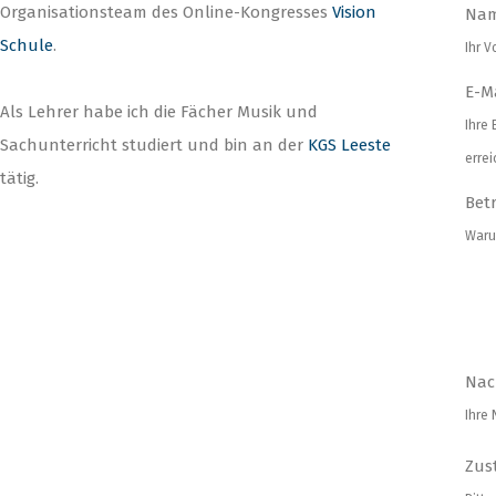
Organisationsteam des Online-Kongresses
Vision
Na
Schule
.
Ihr 
E-M
Als Lehrer habe ich die Fächer Musik und
Ihre 
Sachunterricht studiert und bin an der
KGS Leeste
errei
tätig.
Betr
Waru
Nac
Ihre 
Zus