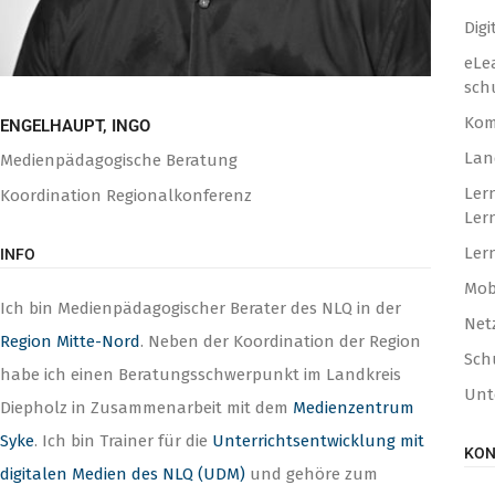
Dig
eLe
sch
Kom
ENGELHAUPT, INGO
Lan
Medienpädagogische Beratung
Ler
Koordination Regionalkonferenz
Ler
Ler
INFO
Mob
Ich bin Medienpädagogischer Berater des NLQ in der
Net
Region Mitte-Nord
. Neben der Koordination der Region
Sch
habe ich einen Beratungsschwerpunkt im Landkreis
Unt
Diepholz in Zusammenarbeit mit dem
Medienzentrum
Syke
. Ich bin Trainer für die
Unterrichtsentwicklung mit
KON
digitalen Medien des NLQ (UDM)
und gehöre zum