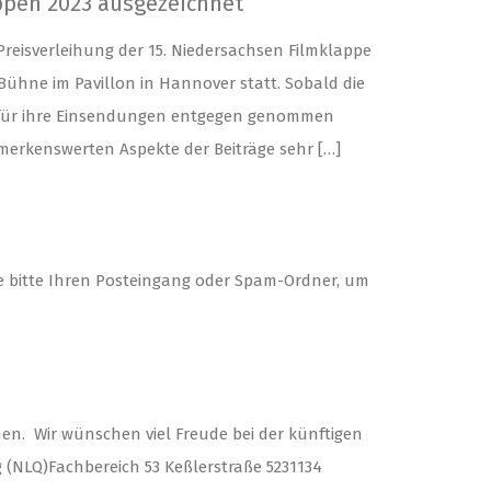
appen 2023 ausgezeichnet
Preisverleihung der 15. Niedersachsen Filmklappe
 Bühne im Pavillon in Hannover statt. Sobald die
se für ihre Einsendungen entgegen genommen
emerkenswerten Aspekte der Beiträge sehr […]
Sie bitte Ihren Posteingang oder Spam-Ordner, um
en. Wir wünschen viel Freude bei der künftigen
 (NLQ)Fachbereich 53 Keßlerstraße 5231134