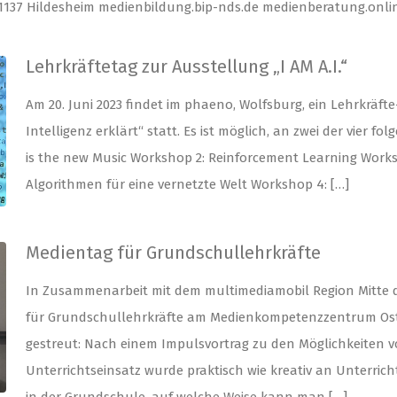
31137 Hildesheim medienbildung.bip-nds.de medienberatung.onl
Lehrkräftetag zur Ausstellung „I AM A.I.“
Am 20. Juni 2023 findet im phaeno, Wolfsburg, ein Lehrkräfte
Intelligenz erklärt“ statt. Es ist möglich, an zwei der vier
is the new Music Workshop 2: Reinforcement Learning Works
Algorithmen für eine vernetzte Welt Workshop 4: […]
Medientag für Grundschullehrkräfte
In Zusammenarbeit mit dem multimediamobil Region Mitte 
für Grundschullehrkräfte am Medienkompetenzzentrum Ost
gestreut: Nach einem Impulsvortrag zu den Möglichkeiten von
Unterrichtseinsatz wurde praktisch wie kreativ an Unterricht
in der Grundschule, auf welche Weise kann man […]