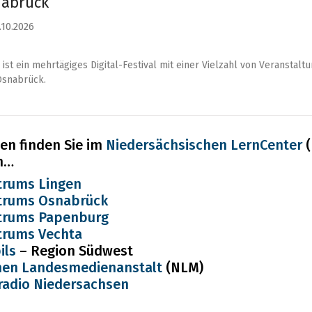
nabrück
.10.2026
st ein mehrtägiges Digital-Festival mit einer Vielzahl von Veranstaltu
 Osnabrück.
en finden Sie im
Niedersächsischen LernCenter
(
n…
rums Lingen
rums Osnabrück
rums Papenburg
rums Vechta
ils
– Region Südwest
hen Landesmedienanstalt
(NLM)
radio Niedersachsen