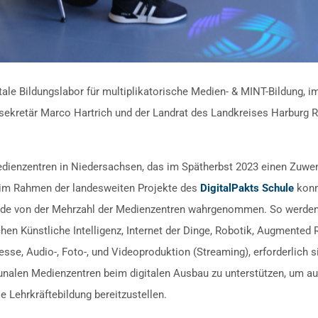
ale Bildungslabor für multiplikatorische Medien- & MINT-Bildung, 
ssekretär Marco Hartrich und der Landrat des Landkreises Harburg
edienzentren in Niedersachsen, das im Spätherbst 2023 einen Zu
 im Rahmen der landesweiten Projekte des
DigitalPakts Schule
konn
rde von der Mehrzahl der Medienzentren wahrgenommen. So werden nu
en Künstliche Intelligenz, Internet der Dinge, Robotik, Augmented Re
esse, Audio-, Foto-, und Videoproduktion (Streaming), erforderlich s
munalen Medienzentren beim digitalen Ausbau zu unterstützen, um a
e Lehrkräftebildung bereitzustellen.