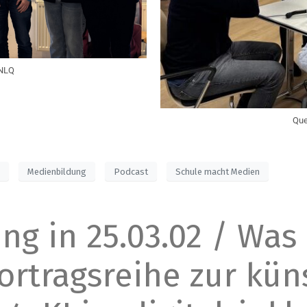
 NLQ
Que
n
Medienbildung
Podcast
Schule macht Medien
g in 25.03.02 / Was 
ortragsreihe zur kün