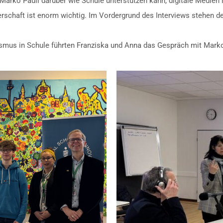
Marko Pauli darüber wie Schule unterstützen kann, digitale Medien i
lerschaft ist enorm wichtig. Im Vordergrund des Interviews stehen 
ismus in Schule führten Franziska und Anna das Gespräch mit Marko