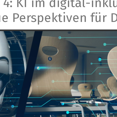
l 4: KI im digital-ink
e Perspektiven für D