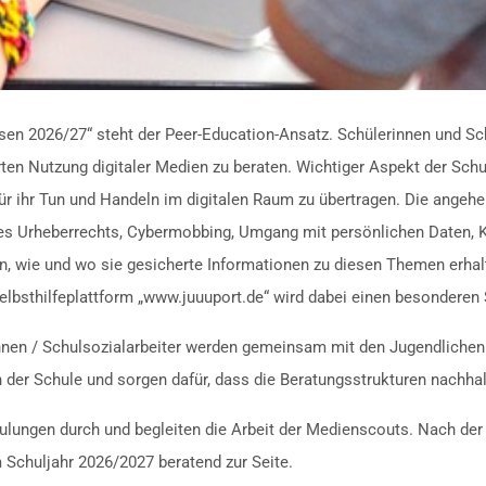
n 2026/27“ steht der Peer-Education-Ansatz. Schülerinnen und Schü
erten Nutzung digitaler Medien zu beraten. Wichtiger Aspekt der Sch
für ihr Tun und Handeln im digitalen Raum zu übertragen. Die ange
g des Urheberrechts, Cybermobbing, Umgang mit persönlichen Daten,
en, wie und wo sie gesicherte Informationen zu diesen Themen erhalt
lbsthilfeplattform „www.juuuport.de“ wird dabei einen besonderen
innen / Schulsozialarbeiter werden gemeinsam mit den Jugendlichen 
n der Schule und sorgen dafür, dass die Beratungsstrukturen nachhal
ulungen durch und begleiten die Arbeit der Medienscouts. Nach der 
 Schuljahr 2026/2027 beratend zur Seite.